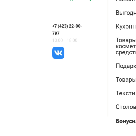
Выгодн
Кухонн
+7 (423) 22-00-
797
Товары
10:00 – 18:00
косме
средст
Подарк
Товары
Тексти
Столо
Бонусн