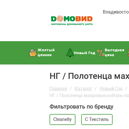
Владивосто
Желтый
Выгодная
Новый Год
ценник
цена
НГ / Полотенца ма
Главная
Каталог
Новый Год
НГ / Полотенца махровые,наборы п
Фильтровать по бренду
Cleanelly
С Текстиль