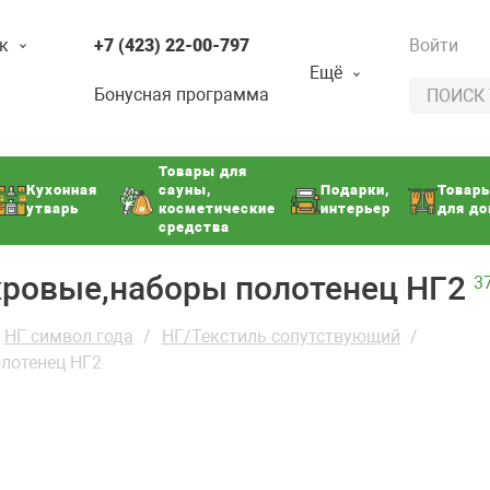
к
+7 (423) 22-00-797
Войти
Ещё
Бонусная программа
Товары для
Кухонная
сауны,
Подарки,
Товар
утварь
косметические
интерьер
для д
средства
хровые,наборы полотенец НГ2
3
НГ символ года
НГ/Текстиль сопутствующий
олотенец НГ2