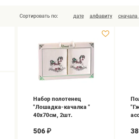
Сортировать по:
дате
алфавиту
сначала
Набор полотенец
По
"Лошадка-качалка "
"Гж
40х70см, 2шт.
асс
506
₽
38