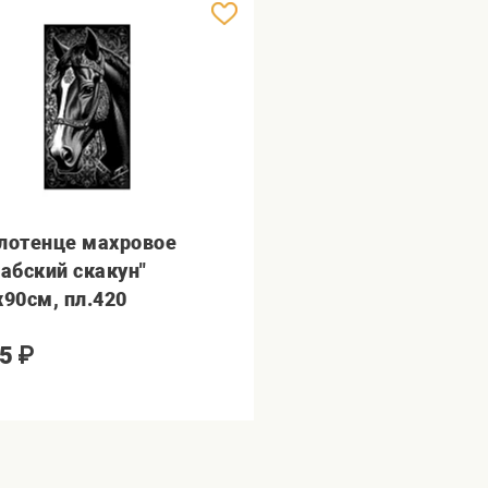
лотенце махровое
рабский скакун"
х90см, пл.420
5
₽