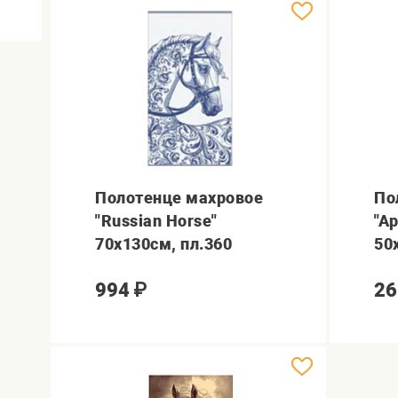
Полотенце махровое
По
"Russian Horse"
"А
70х130см, пл.360
50
994
₽
26