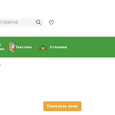
ы
Текстиль
Столовая
ома
7
Показать всех