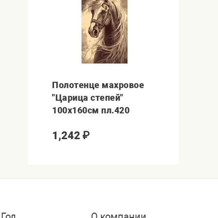
Полотенце махровое
"Царица степей"
100х160см пл.420
1,242
₽
 Год
О компании