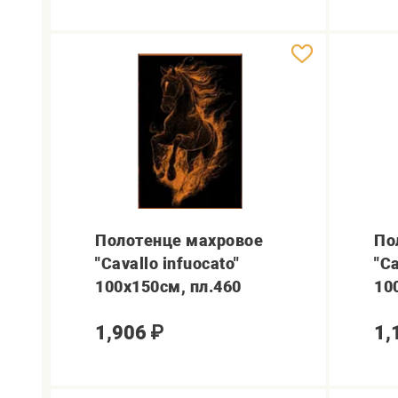
Полотенце махровое
По
"Cavallo infuocato"
"Ca
100х150см, пл.460
10
1,906
₽
1,