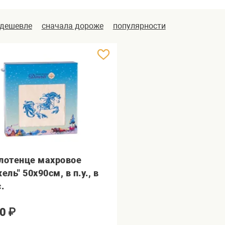
 дешевле
сначала дороже
популярности
лотенце махровое
ель" 50х90см, в п.у., в
.
0
₽