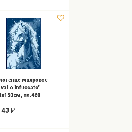
лотенце махровое
vallo infuocato"
0х150см, пл.460
143
₽