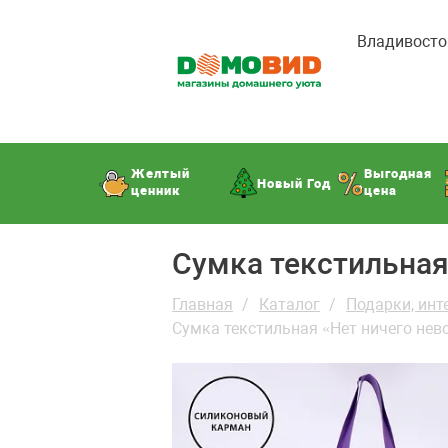
Владивосто
Желтый
Выгодная
Новый Год
ценник
цена
Сумка текстильная
Главная
Каталог
Подарки, инт
Сумка текстильная «Нет ничего нев