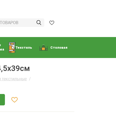
ы
Текстиль
Столовая
ома
4,5х39см
 текстильные