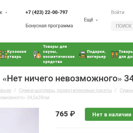
к
+7 (423) 22-00-797
Войти
Ещё
Бонусная программа
Товары для
Кухонная
сауны,
Подарки,
Товар
утварь
косметические
интерьер
для д
средства
 «Нет ничего невозможного» 3
ерьер
Сумки-шопперы, полиэтиленовые пакеты
Сумки
озможного» 34,5х39см
765
₽
Нет в наличии