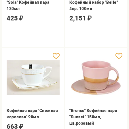
"Sola" Кофейная пара
Кофейный набор "Belle"
120мл
4пр. 100мл
425
₽
2,151
₽
Кофейная пара "Снежная
"Bronco" Кофейная пара
королева" 90мл
"Sunset" 150мл,
цв.розовый
663
₽