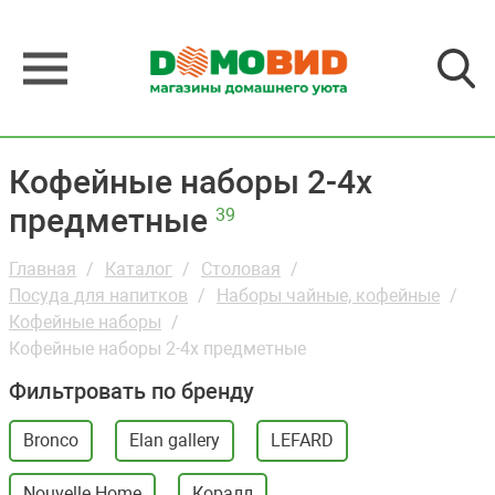
Кофейные наборы 2-4х
предметные
39
Главная
Каталог
Столовая
Посуда для напитков
Наборы чайные, кофейные
Кофейные наборы
Кофейные наборы 2-4х предметные
Фильтровать по бренду
Bronco
Elan gallery
LEFARD
Nouvelle Home
Коралл