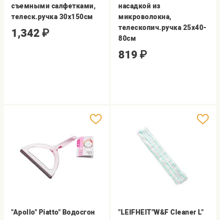
съемными салфетками,
насадкой из
телеск.ручка 30х150см
микроволокна,
телескопич.ручка 25х40-
1,342
₽
80см
819
₽
"Apollo" Piatto" Водосгон
"LEIFHEIT"W&F Cleaner L"