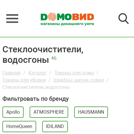
Стеклоочистители,
водосгоны
46
Главная
Каталог
Товары для дома
Товары для уборки
Швабры, щетки, совки
Стеклоочистители, водосгоны
Фильтровать по бренду
Apollo
ATMOSPHERE
HAUSMANN
HomeQueen
IDILAND