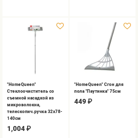
"HomeQueen"
"HomeQueen" Сгон для
Стеклоочиститель со
пола "Паутинка" 75см
съемной насадкой из
449
₽
микроволокна,
телескопич.ручка 32х78-
140см
1,004
₽