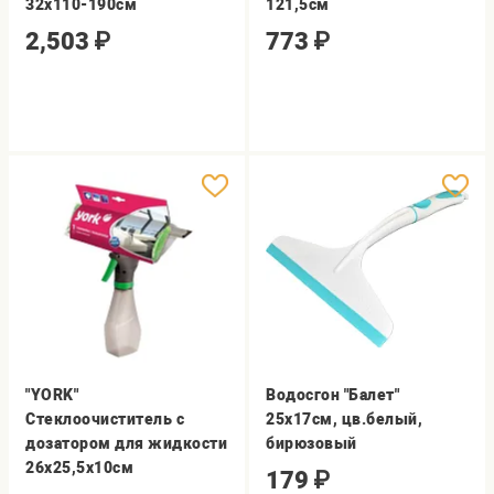
32х110-190см
121,5см
2,503
₽
773
₽
"YORK"
Водосгон "Балет"
Стеклоочиститель с
25х17см, цв.белый,
дозатором для жидкости
бирюзовый
26х25,5х10см
179
₽