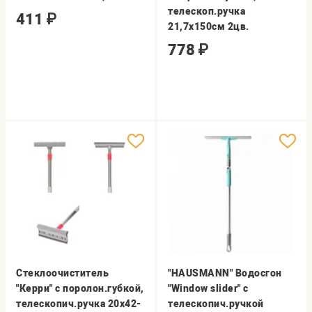
телескоп.ручка
411
₽
21,7х150см 2цв.
778
₽
Стеклоочиститель
"HAUSMANN" Водосгон
"Керри" с поролон.губкой,
"Window slider" с
телескопич.ручка 20х42-
телескопич.ручкой