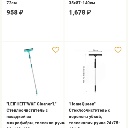
72см
35х87-140см
958
₽
1,678
₽
"LEIFHEIT"W&F Cleaner"L"
"HomeQueen"
Стеклоочиститель с
Стеклоочиститель с
насадкой из
поролон.губкой,
микрофибры,телескоп.ручка
телескопич.ручка 24х75-