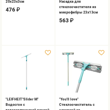
20х23х3см
Насадка для
стеклоочистителя из
476
₽
микрофибры 23х13см
563
₽
"LEIFHEIT"Slider M"
"You'll love"
Водосгон с
Стеклоочиститель с