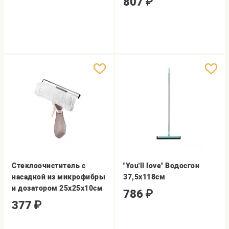
807
₽
Стеклоочиститель с
"You'll love" Водосгон
насадкой из микрофибры
37,5х118см
и дозатором 25х25х10см
786
₽
377
₽