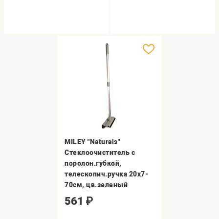
MILEY "Naturals"
Стеклоочиститель с
поролон.губкой,
телескопич.ручка 20х7-
70см, цв.зеленый
561
₽