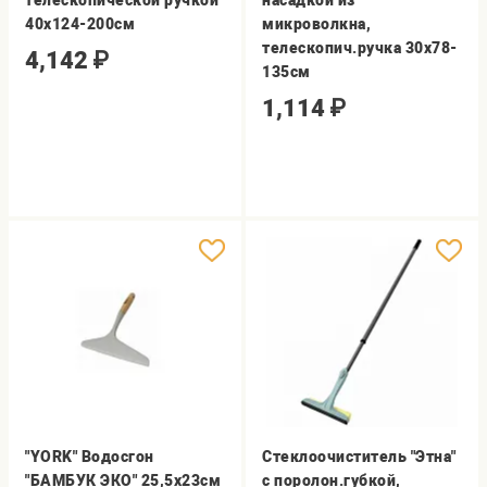
телескопической ручкой
насадкой из
40х124-200см
микроволкна,
телескопич.ручка 30х78-
4,142
₽
135см
1,114
₽
"YORK" Водосгон
Стеклоочиститель "Этна"
"БАМБУК ЭКО" 25,5х23см
с поролон.губкой,