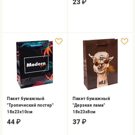
23
₽
Пакет бумажный
Пакет бумажный
"Тропический постер"
"Дерзкая лама"
18х23х10см
18x23x8см
44
₽
37
₽