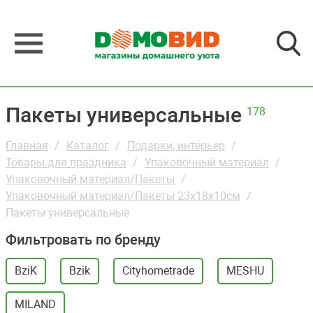
Пакеты универсальные
178
Главная
Каталог
Подарки, интерьер
Товары для праздника
Упаковочный материал
Упаковочный материал/Пакеты
Упаковочный материал/Пакеты 23х18х10см
Пакеты универсальные
Фильтровать по бренду
BziK
Bzik
Cityhometrade
MESHU
MILAND