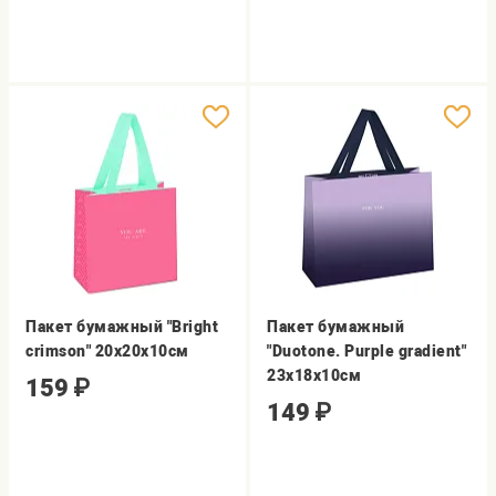
Пакет бумажный "Bright
Пакет бумажный
crimson" 20х20х10см
"Duotone. Purple gradient"
23х18х10см
159
₽
149
₽