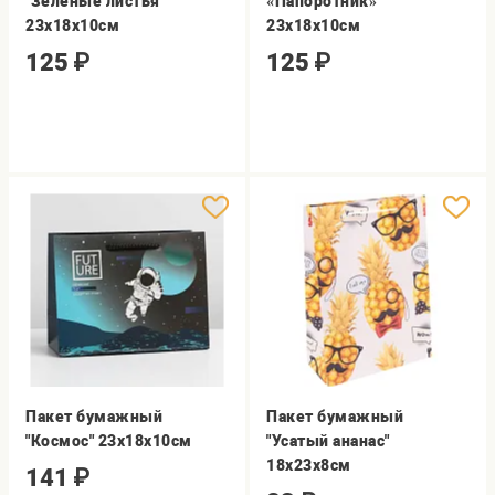
"Зеленые листья"
«Папоротник»
23х18х10см
23х18х10см
125
₽
125
₽
Пакет бумажный
Пакет бумажный
"Космос" 23х18х10см
"Усатый ананас"
18х23х8см
141
₽