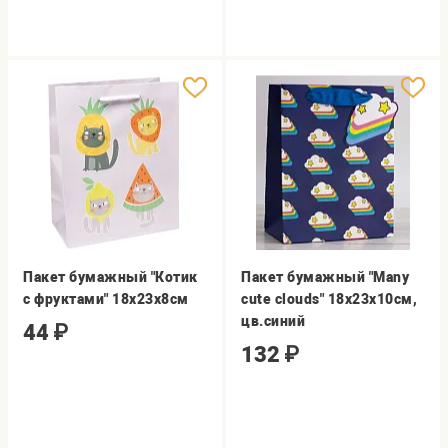
Пакет бумажный "Котик
Пакет бумажный "Many
с фруктами" 18x23x8см
cute clouds" 18х23х10см,
цв.синий
44
₽
132
₽