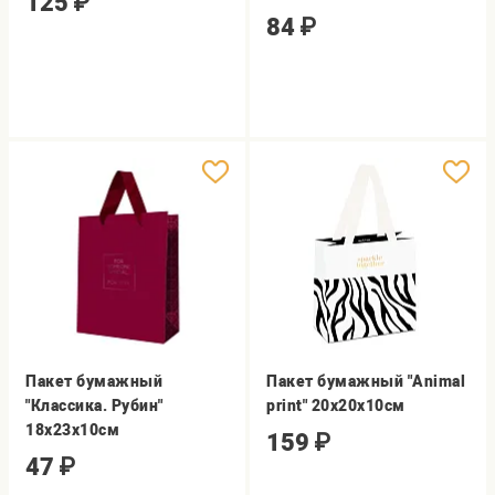
125
₽
84
₽
Пакет бумажный
Пакет бумажный "Animal
"Классика. Рубин"
print" 20х20х10см
18х23х10см
159
₽
47
₽