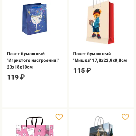
Пакет бумажный
Пакет бумажный
"Игристого настроения!"
"Мишка" 17,8x22,9x9,8см
23х18х10см
115
₽
119
₽