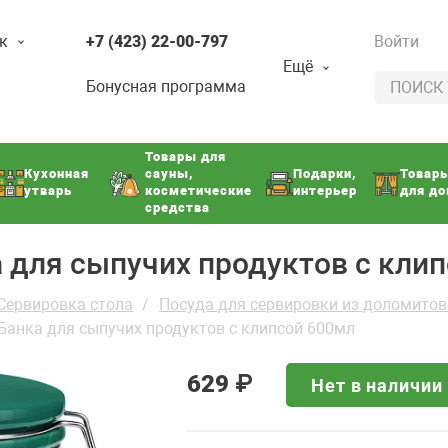
к
+7 (423) 22-00-797
Войти
Ещё
Бонусная программа
Товары для
Кухонная
сауны,
Подарки,
Товар
утварь
косметические
интерьер
для д
средства
ка для сыпучих продуктов с кли
Сервировка стола
Посуда для сервировки из доломито
" Банка для сыпучих продуктов с клипсой 600мл
629
₽
Нет в наличии