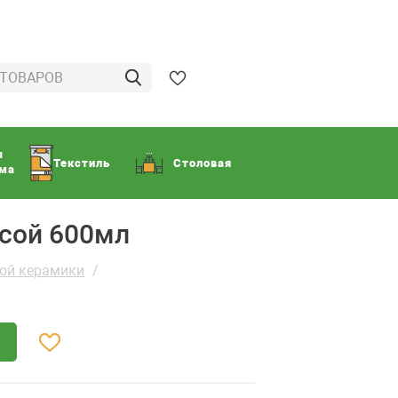
ы
Текстиль
Столовая
ома
псой 600мл
вой керамики