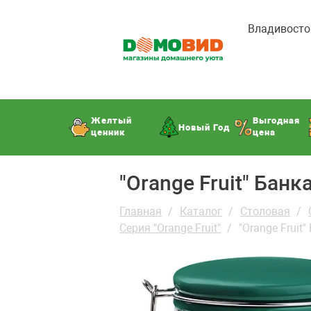
Владивосто
Желтый
Выгодная
Новый Год
ценник
цена
"Orange Fruit" Бан
Главная
Каталог
Столовая
Серия "Orange Fruit"
"Orange Fruit