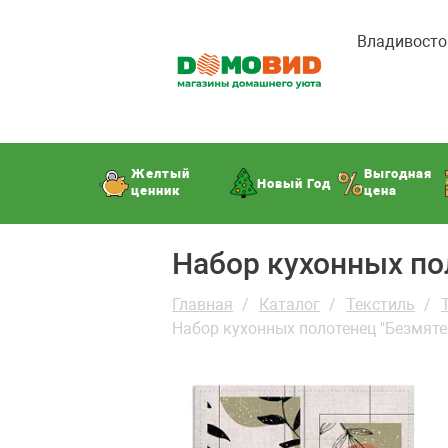
Владивосто
Желтый
Выгодная
Новый Год
ценник
цена
Набор кухонных по
Главная
Каталог
Текстиль
Набор кухонных полотенец "Безмяте