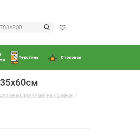
ы
Текстиль
Столовая
ома
 35х60см
лотенец для кухни на подвесе