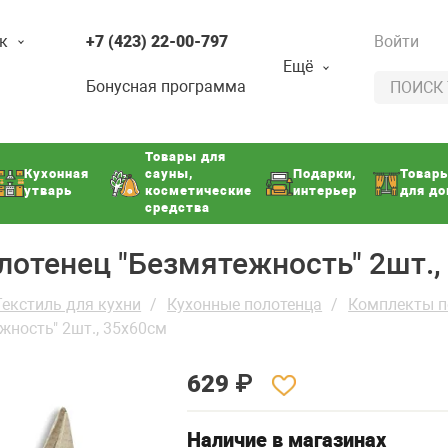
к
+7 (423) 22-00-797
Войти
Ещё
Бонусная программа
Товары для
Кухонная
сауны,
Подарки,
Товар
утварь
косметические
интерьер
для д
средства
лотенец "Безмятежность" 2шт.,
Текстиль для кухни
Кухонные полотенца
Комплекты по
жность" 2шт., 35х60см
629
₽
Наличие в магазинах