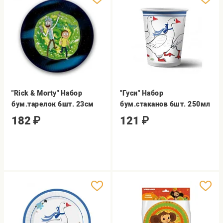
"Rick & Morty" Набор
"Гуси" Набор
бум.тарелок 6шт. 23см
бум.стаканов 6шт. 250мл
182
₽
121
₽