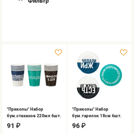
Фильтр
"Приколы" Набор
"Приколы" Набор
бум.стаканов 220мл 6шт.
бум.тарелок 18см 6шт.
91
₽
96
₽