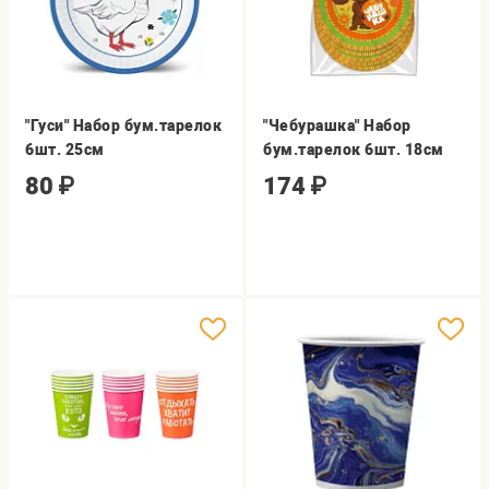
"Гуси" Набор бум.тарелок
"Чебурашка" Набор
6шт. 25см
бум.тарелок 6шт. 18см
80
₽
174
₽