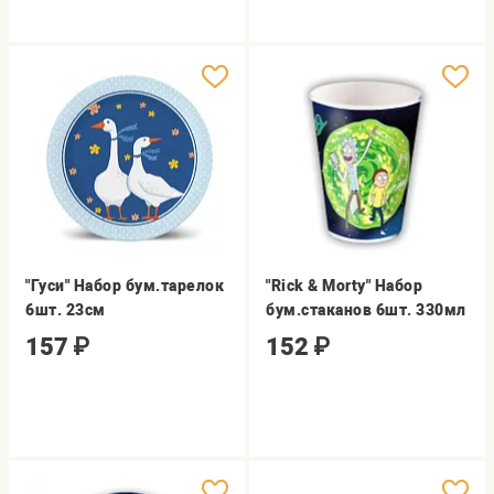
"Гуси" Набор бум.тарелок
"Rick & Morty" Набор
6шт. 23см
бум.стаканов 6шт. 330мл
157
₽
152
₽