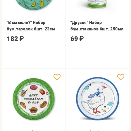
"В смысле?" Набор
"Друзья" Набор
бум.тарелок 6шт. 23см
бум.стаканов 6шт. 250мл
182
₽
69
₽