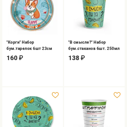
"Корги" Набор
"В смысле?" Набор
бум.тарелок 6шт 23см
бум.стаканов 6шт. 250мл
160
₽
138
₽