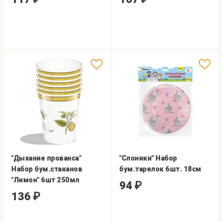
"Дыхание прованса"
"Слоники" Набор
Набор бум.стаканов
бум.тарелок 6шт. 18см
"Лимон" 6шт 250мл
94
₽
136
₽