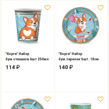
"Корги" Набор
"Корги" Набор
бум.стаканов 6шт 250мл
бум.тарелок 6шт. 18см
114
₽
140
₽