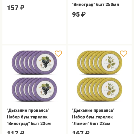
"Виноград" 6шт 250мл
157
₽
95
₽
"Дыхание прованса"
"Дыхание прованса"
Набор бум.тарелок
Набор бум.тарелок
"Виноград" 6шт 23см
"Лимон" 6шт 23см
117
₽
167
₽