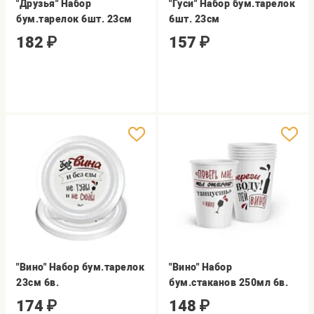
"Друзья" Набор
"Гуси" Набор бум.тарелок
бум.тарелок 6шт. 23см
6шт. 23см
182
₽
157
₽
"Вино" Набор бум.тарелок
"Вино" Набор
23см 6в.
бум.стаканов 250мл 6в.
174
₽
148
₽