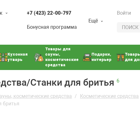
к
+7 (423) 22-00-797
Войти
Ещё
Бонусная программа
Товары для
Кухонная
сауны,
Подарки,
Товар
утварь
косметические
интерьер
для д
средства
дства/Станки для бритья
6
ауны, косметические средства
Косметические средства
я бритья