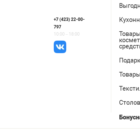
Выгодн
Кухонн
+7 (423) 22-00-
797
Товары
10:00 – 18:00
косме
средст
Подарк
Товары
Тексти
Столо
Бонусн