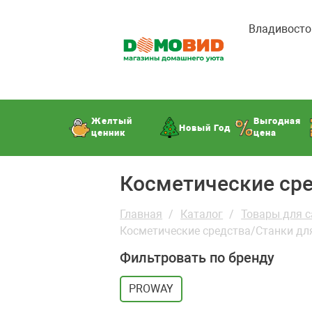
Владивосто
Желтый
Выгодная
Новый Год
ценник
цена
Косметические сре
Главная
Каталог
Товары для с
Косметические средства/Станки дл
Фильтровать по бренду
PROWAY