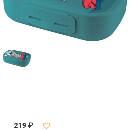
219
₽