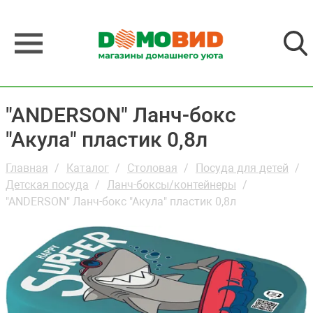
"ANDERSON" Ланч-бокс
"Акула" пластик 0,8л
Главная
Каталог
Столовая
Посуда для детей
Детская посуда
Ланч-боксы/контейнеры
"ANDERSON" Ланч-бокс "Акула" пластик 0,8л