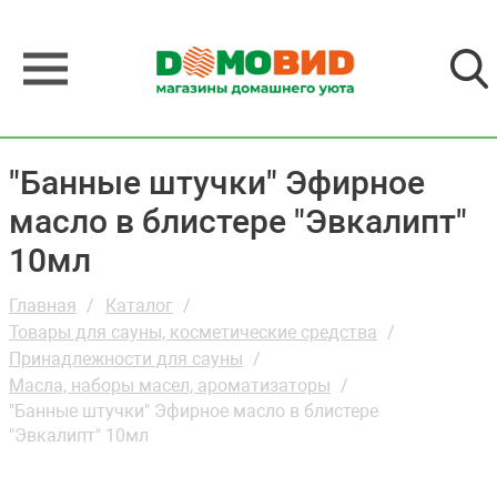
"Банные штучки" Эфирное
масло в блистере "Эвкалипт"
10мл
Главная
Каталог
Товары для сауны, косметические средства
Принадлежности для сауны
Масла, наборы масел, ароматизаторы
"Банные штучки" Эфирное масло в блистере
"Эвкалипт" 10мл