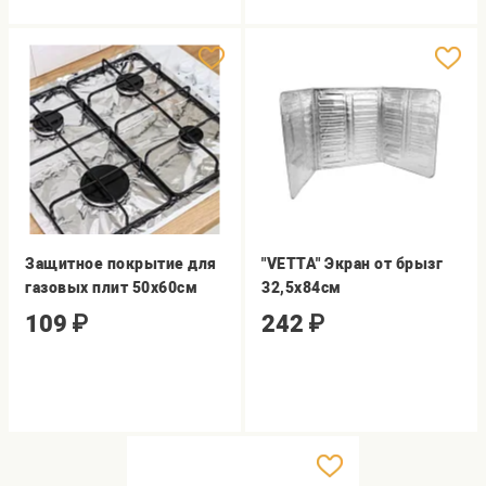
Защитное покрытие для
"VETTA" Экран от брызг
газовых плит 50х60см
32,5х84см
109
₽
242
₽