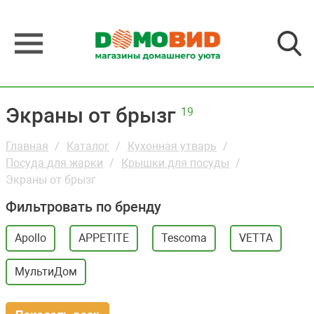
Экраны от брызг
19
Главная
Каталог
Кухонная утварь
Посуда для жарки
Крышки для посуды
Экраны от брызг
Фильтровать по бренду
Apollo
APPETITE
Tescoma
VETTA
МультиДом