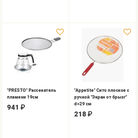
"PRESTO" Рассекатель
"Appetite" Сито плоское с
пламени 19см
ручкой "Экран от брызг"
d=29 см
941
₽
218
₽