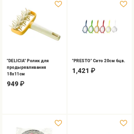
"DELICIA" Ролик для
"PRESTO" Сито 20см 6цв.
продырявливания
1,421
₽
18х11см
949
₽