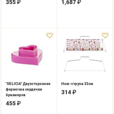
355
₽
1,687
₽
"DELICIA" Двухсторонняя
Нож-струна 33см
формочка сердечки
314
₽
6размеров
455
₽