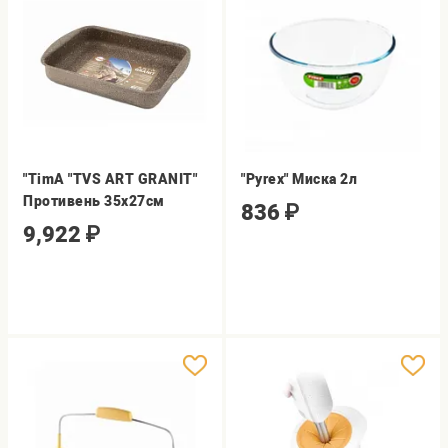
"TimA "TVS ART GRANIT"
"Pyrex" Миска 2л
Противень 35х27см
836
₽
9,922
₽