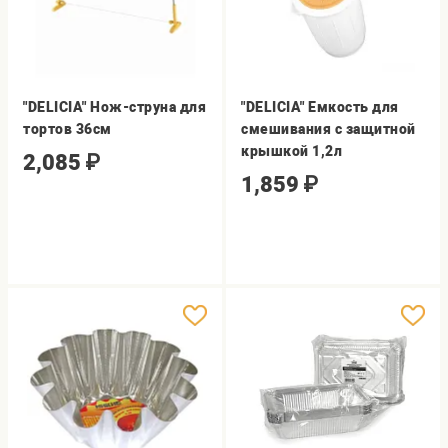
"DELICIA" Нож-струна для
"DELICIA" Емкость для
тортов 36см
смешивания с защитной
крышкой 1,2л
2,085
₽
1,859
₽