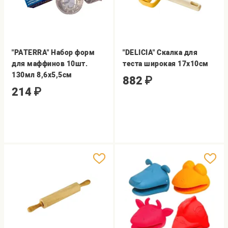
"PATERRA" Набор форм
"DELICIA" Скалка для
для маффинов 10шт.
теста широкая 17х10см
130мл 8,6х5,5см
882
₽
214
₽