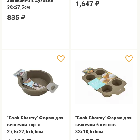
запекания в духовке
1,647
₽
38х27,5см
835
₽
"Cook Charmy" Форма для
"Cook Charmy" Форма для
выпечки торта
выпечки 6 кексов
27,5х22,5х6,5см
33х18,5х5см