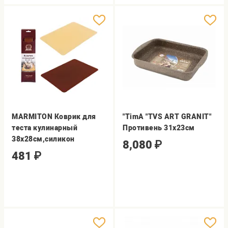
MARMITON Коврик для
"TimA "TVS ART GRANIT"
теста кулинарный
Противень 31х23см
38х28см,силикон
8,080
₽
481
₽