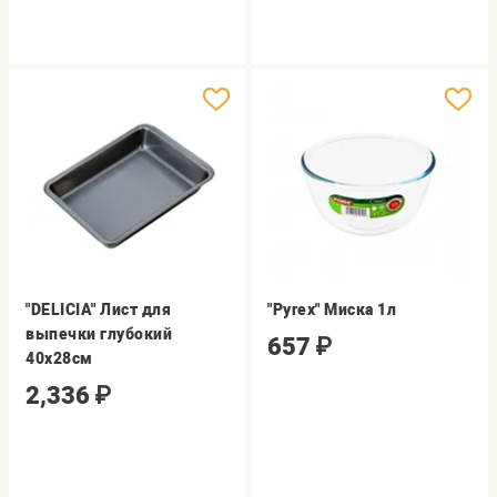
"DELICIA" Лист для
"Pyrex" Миска 1л
выпечки глубокий
657
₽
40х28см
2,336
₽