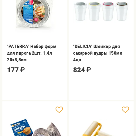
"PATERRA" Набор форм
"DELICIA" Шейкер для
для пирога 2шт. 1,4л
сахарной пудры 150мл
20х5,5см
4цв.
177
₽
824
₽