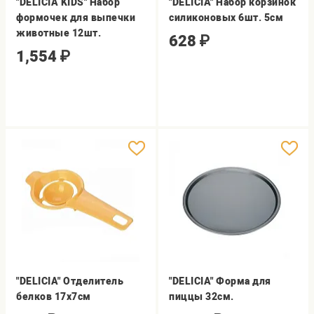
"DELICIA KIDS" Набор
"DELICIA" Набор корзинок
формочек для выпечки
силиконовых 6шт. 5см
животные 12шт.
628
₽
1,554
₽
"DELICIA" Отделитель
"DELICIA" Форма для
белков 17х7см
пиццы 32см.