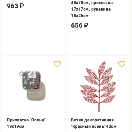
40х70см, прихватка
963
₽
17х17см, рукавица
18х26см
656
₽
Прихватка "Олени"
Ветка декоративная
19х19см
"Красный ясень" 43см