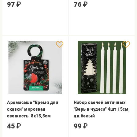
97
₽
76
₽
Аромасаше "Время для
Набор свечей античных
сказки" морозная
"Верь в чудеса" 4шт 15см,
свежесть, 8х15,5см
цв.белый
45
₽
99
₽