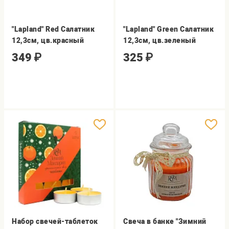
"Lapland" Red Салатник
"Lapland" Green Салатник
12,3см, цв.красный
12,3см, цв.зеленый
349
₽
325
₽
Набор свечей-таблеток
Свеча в банке "Зимний