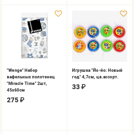
"Wenge" Набор
Игрушка "Йо-йо: Новый
вафельных полотенец
год" 4,7см, цв.ассорт.
"Miracle Time" 2шт,
33
₽
45х60см
275
₽