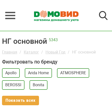
НГ основной
5343
Главная
Каталог
Новый Год
НГ основной
Фильтровать по бренду
Apollo
Arida Home
ATMOSPHERE
BEROSSI
Bonita
Показать всех