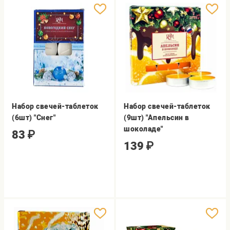
Набор свечей-таблеток
Набор свечей-таблеток
(6шт) "Снег"
(9шт) "Апельсин в
шоколаде"
83
₽
139
₽