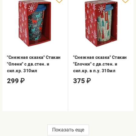
"Снежная сказка" Стакан
"Снежная сказка" Стакан
"Олени" с дв.стен. и
"Елочки" с дв.стен. и
сил.кр. 310мл
сил.кр. в п.у. 310мл
299
₽
375
₽
Показать еще