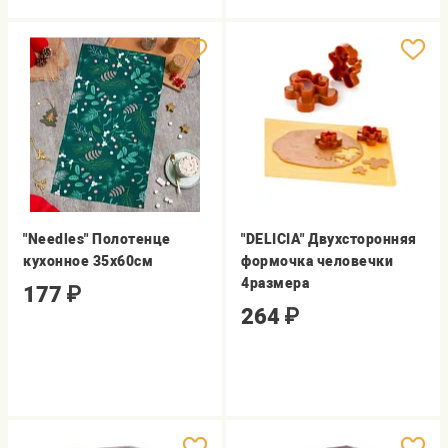
"Needles" Полотенце
"DELICIA" Двухсторонняя
кухонное 35х60см
формочка человечки
4размера
177
₽
264
₽