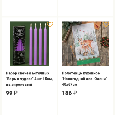
Набор свечей античных
Полотенце кухонное
"Верь в чудеса" 4шт 15см,
"Новогодний лес. Олени"
цв.сиреневый
40х67см
99
₽
186
₽