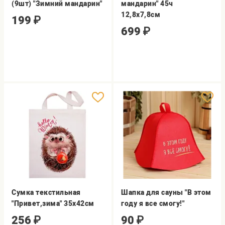
(9шт) "Зимний мандарин"
мандарин" 45ч
12,8х7,8см
199
₽
699
₽
Сумка текстильная
Шапка для сауны "В этом
"Привет,зима" 35х42см
году я все смогу!"
256
₽
90
₽