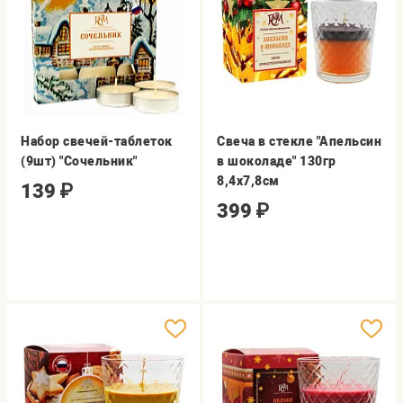
Набор свечей-таблеток
Свеча в стекле "Апельсин
(9шт) "Сочельник"
в шоколаде" 130гр
8,4х7,8см
139
₽
399
₽