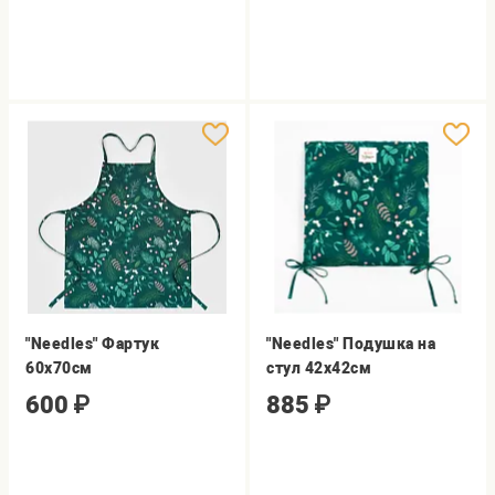
"Needles" Фартук
"Needles" Подушка на
60х70см
стул 42х42см
600
₽
885
₽