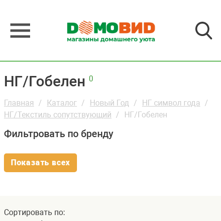
НГ/Гобелен
0
Главная
Каталог
Новый Год
НГ символ года
НГ/Текстиль сопутствующий
НГ/Гобелен
Фильтровать по бренду
Показать всех
Сортировать по: