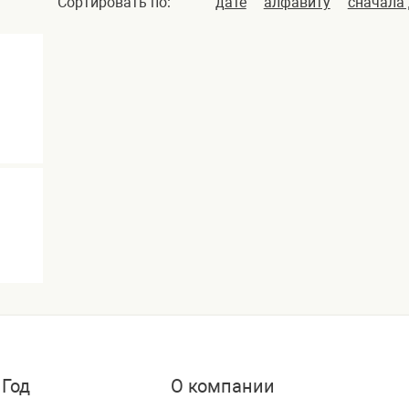
Сортировать по:
дате
алфавиту
сначала
 Год
О компании