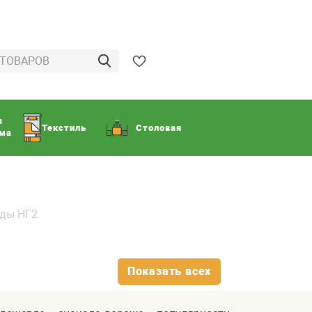
ы
Текстиль
Столовая
ома
ды НГ2
Показать всех