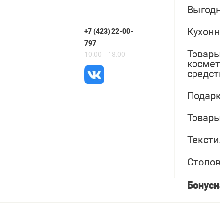
Выгодн
Кухонн
+7 (423) 22-00-
797
Товары
10:00 – 18:00
косме
средст
Подарк
Товары
Тексти
Столо
Бонусн