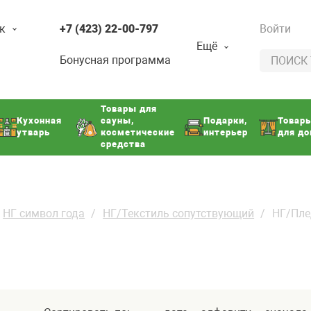
к
+7 (423) 22-00-797
Войти
Ещё
Бонусная программа
Товары для
Кухонная
сауны,
Подарки,
Товар
утварь
косметические
интерьер
для д
средства
НГ символ года
НГ/Текстиль сопутствующий
НГ/Пле