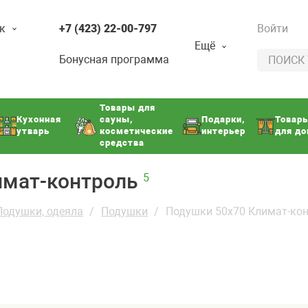
к
+7 (423) 22-00-797
Войти
Ещё
Бонусная программа
Товары для
Кухонная
сауны,
Подарки,
Товар
утварь
косметические
интерьер
для д
средства
имат-контроль
5
Подушки, одеяла
Подушки
Подушки 50x70 Климат-ко