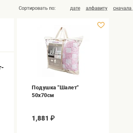
Сортировать по:
дате
алфавиту
сначала
т-
Подушка "Шалет"
50х70см
1,881
₽