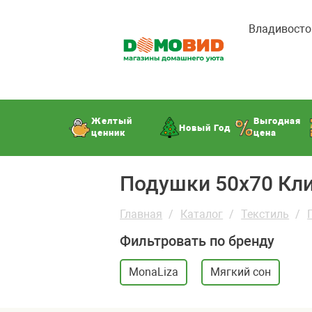
Владивосто
Желтый
Выгодная
Новый Год
ценник
цена
Подушки 50x70 Кл
Главная
Каталог
Текстиль
Фильтровать по бренду
MonaLiza
Мягкий сон