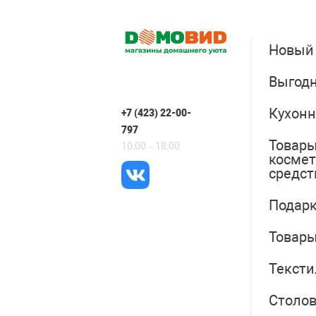
Новый
Выгодн
Кухонн
+7 (423) 22-00-
797
Товары
10:00 – 18:00
косме
средст
Подарк
Товары
Тексти
Столо