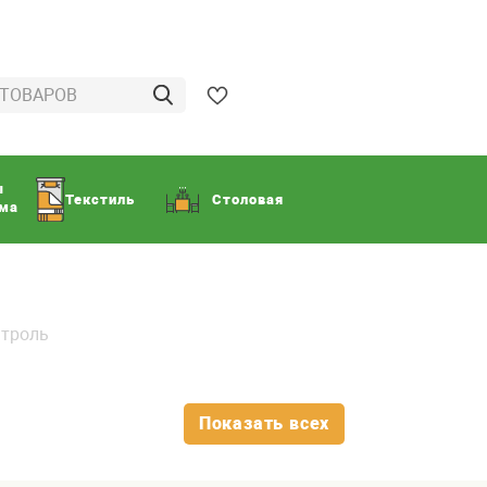
ы
Текстиль
Столовая
ома
нтроль
Показать всех