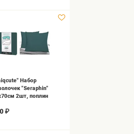
niqcute" Набор
волочек "Seraphin"
х70см 2шт, поплин
0
₽