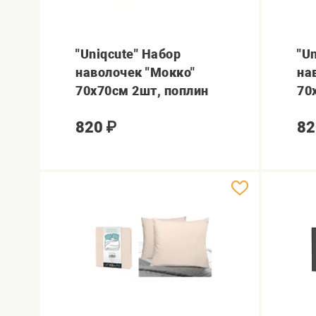
"Uniqcute" Набор
"U
наволочек "Мокко"
на
70х70см 2шт, поплин
70
820
₽
82