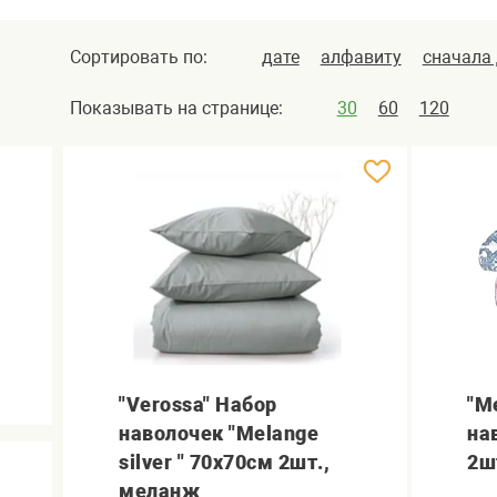
Сортировать по:
дате
алфавиту
сначала
Показывать на странице:
30
60
120
"Verossa" Набор
"M
наволочек "Melange
на
silver " 70х70см 2шт.,
2ш
меланж