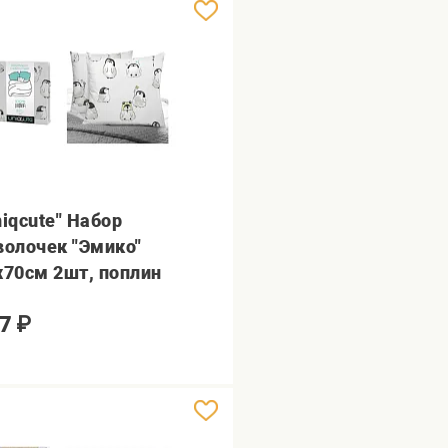
niqcute" Набор
волочек "Эмико"
х70см 2шт, поплин
7
₽