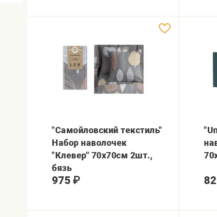
"Самойловский текстиль"
"U
Набор наволочек
на
"Клевер" 70х70см 2шт.,
70
бязь
975
₽
82