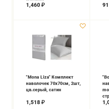
1,460
₽
91
"Mona Liza" Комплект
"В
наволочек 70х70см, 2шт,
на
цв.серый, сатин
mo
ст
1,518
₽
1,