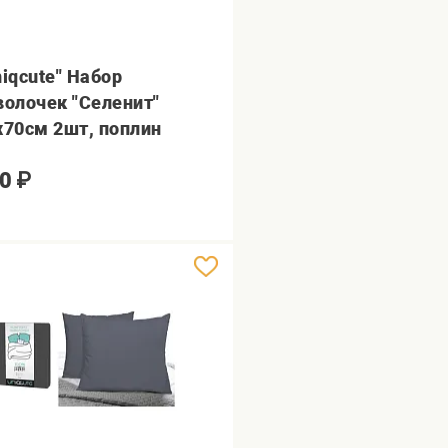
niqcute" Набор
волочек "Селенит"
х70см 2шт, поплин
0
₽