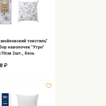
амойловский текстиль"
бор наволочек "Утро"
х70см 2шт., бязь
8
₽