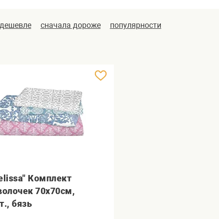
 дешевле
сначала дороже
популярности
elissa" Комплект
волочек 70х70см,
т., бязь