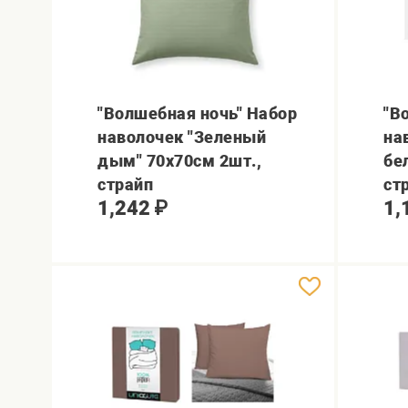
"Волшебная ночь" Набор
"В
наволочек "Зеленый
на
дым" 70х70см 2шт.,
бе
страйп
ст
1,242
₽
1,