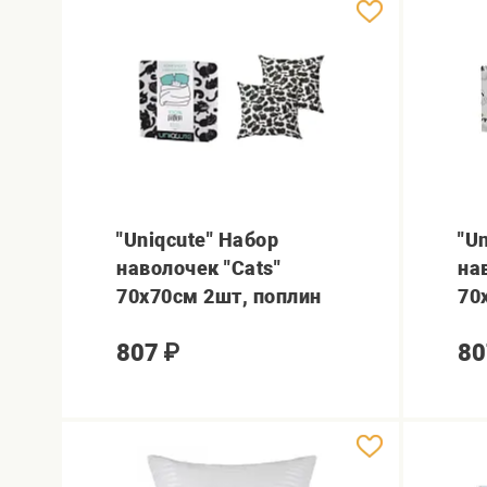
"Uniqcute" Набор
"U
наволочек "Cats"
на
70х70см 2шт, поплин
70
807
₽
80