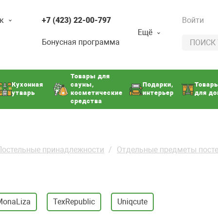
к
+7 (423) 22-00-797
Войти
Ещё
Бонусная программа
Товары для
Кухонная
сауны,
Подарки,
Товар
утварь
косметические
интерьер
для д
средства
Постельные принадлежности
Отдельные предметы посте
MonaLiza
TexRepublic
Uniqcute