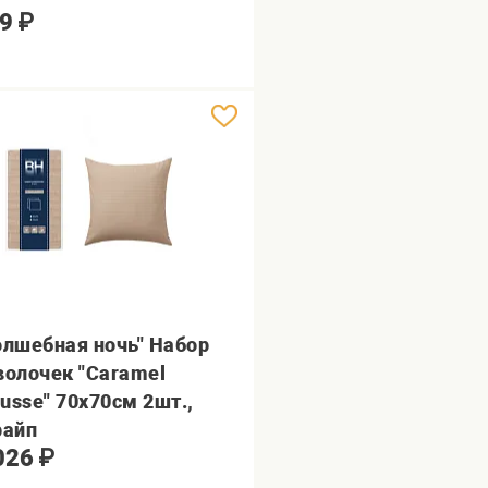
9
₽
олшебная ночь" Набор
волочек "Caramel
usse" 70х70см 2шт.,
райп
026
₽