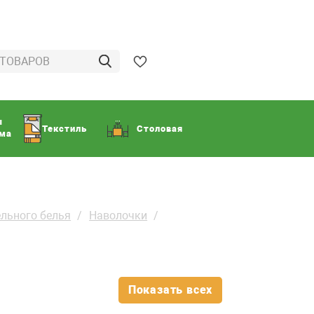
ы
Текстиль
Столовая
ома
льного белья
Наволочки
Показать всех