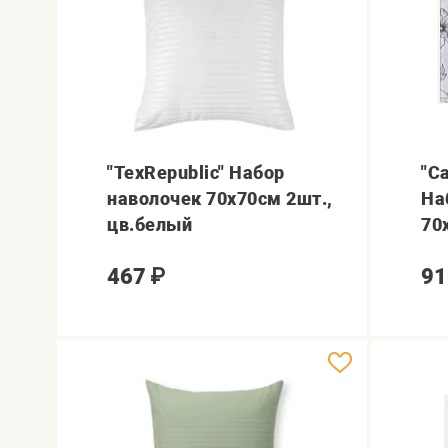
"TexRepublic" Набор
"С
наволочек 70х70см 2шт.,
На
цв.белый
70
467
₽
91