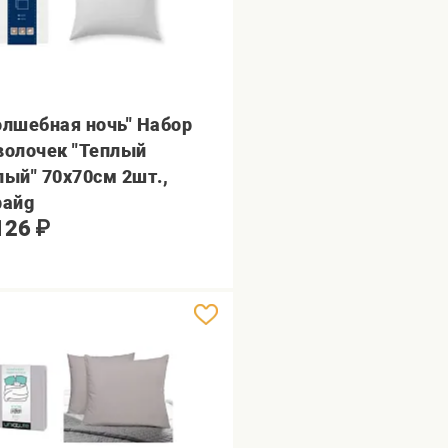
олшебная ночь" Набор
волочек "Теплый
лый" 70х70см 2шт.,
райg
126
₽