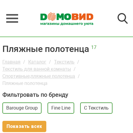
Пляжные полотенца
17
Главная
Каталог
Текстиль
Текстиль для ванной комнаты
Спортивные,пляжные полотенца
Пляжные полотенца
Фильтровать по бренду
Barouge Group
Fine Line
С Текстиль
Показать всех