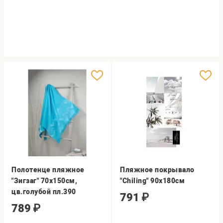
Полотенце пляжное
Пляжное покрывало
"Зигзаг" 70х150см,
"Chiling" 90х180см
цв.голубой пл.390
791
₽
789
₽