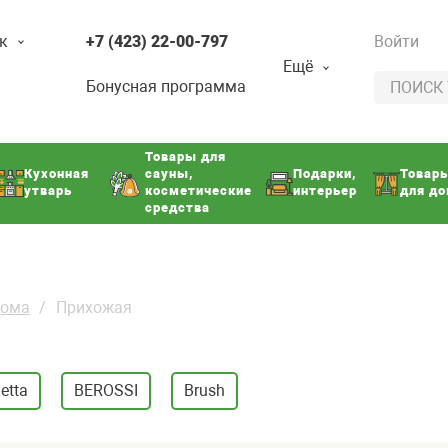
к
+7 (423) 22-00-797
Войти
Ещё
Бонусная программа
Товары для
Кухонная
сауны,
Подарки,
Товар
утварь
косметические
интерьер
для д
средства
дома
Прихожая
etta
BEROSSI
Brush