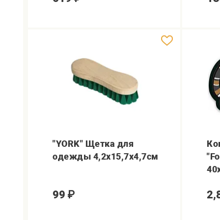
"YORK" Щетка для
Ко
одежды 4,2х15,7х4,7см
"F
40
99
₽
2,