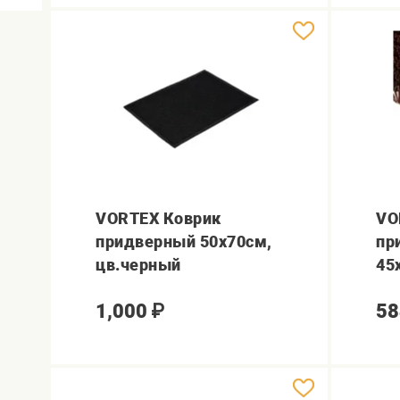
VORTEX Коврик
VO
придверный 50х70см,
пр
цв.черный
45
1,000
₽
58