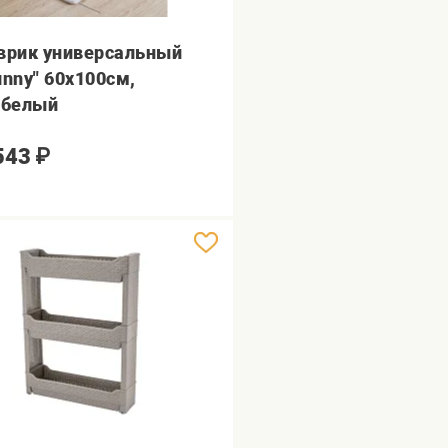
врик универсальный
unny" 60х100см,
.белый
543
₽