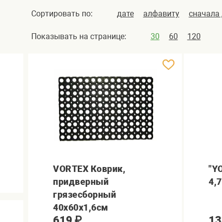
Сортировать по:
дате
алфавиту
сначала
Показывать на странице:
30
60
120
VORTEX Коврик,
"Y
придверный
4,
грязесборный
40х60х1,6см
619
₽
13