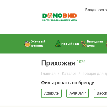
Владивосто
Желтый
Выгодная
Новый Год
ценник
цена
Прихожая
1026
Главная
Каталог
Товары для 
Фильтровать по бренду
Attribute
AVIKOMP
Bacch