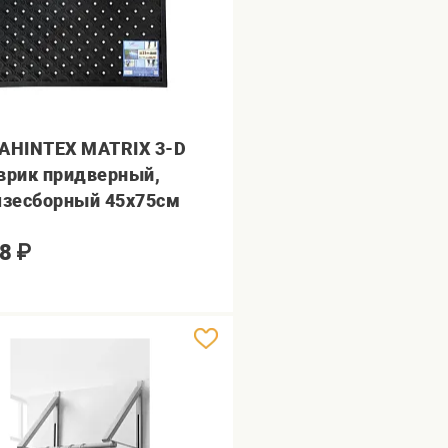
AHINTEX MATRIX 3-D
врик придверный,
язесборный 45х75см
8
₽