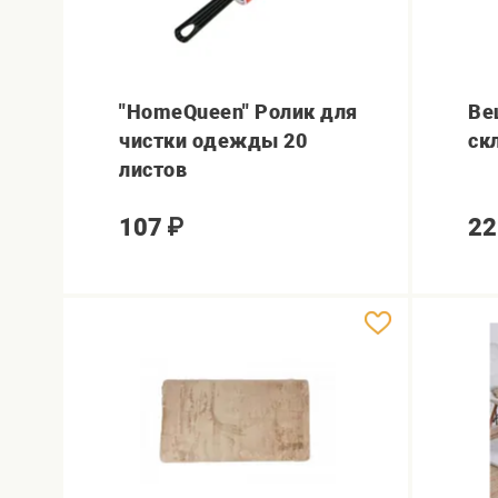
"HomeQueen" Ролик для
Ве
чистки одежды 20
ск
листов
107
₽
22