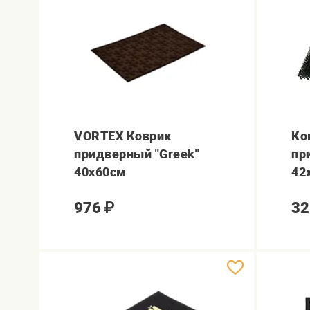
VORTEX Коврик
Ко
придверный "Greek"
пр
40х60см
42
976
₽
32