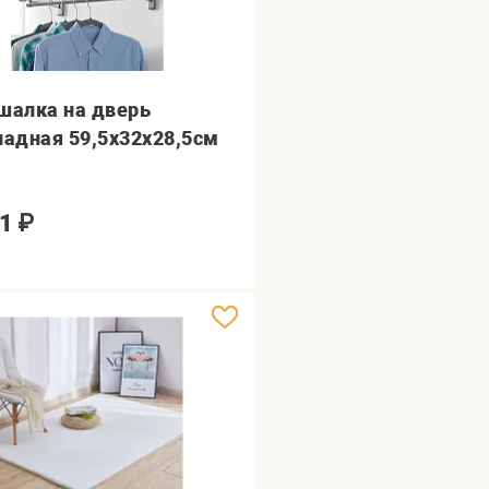
шалка на дверь
ладная 59,5х32х28,5см
1
₽