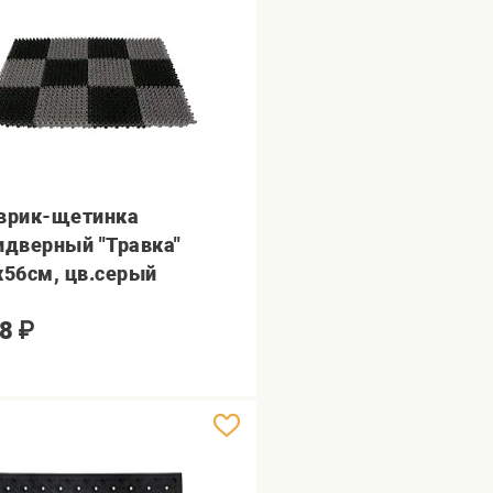
врик-щетинка
идверный "Травка"
х56см, цв.серый
8
₽