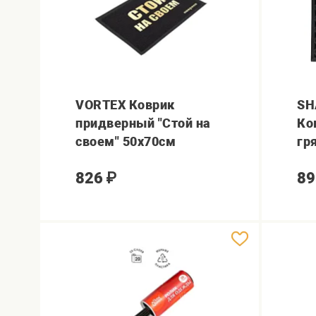
VORTEX Коврик
SH
придверный "Стой на
Ко
своем" 50х70см
гр
826
₽
89