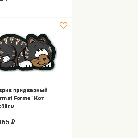
врик придверный
ormat Forme" Кот
х68см
865
₽