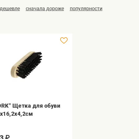
 дешевле
сначала дороже
популярности
ORK" Щетка для обуви
7х16,2х4,2см
3
₽