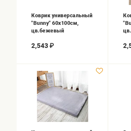
Коврик универсальный
Ко
"Bunny" 60х100см,
"B
цв.бежевый
цв
2,543
₽
2,