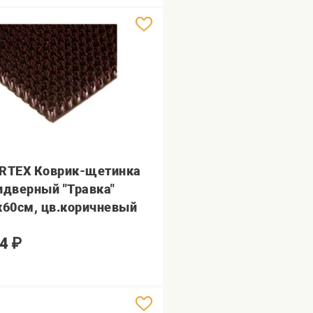
RTEX Коврик-щетинка
идверный "Травка"
х60см, цв.коричневый
4
₽