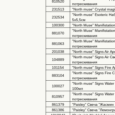
810520
потрескивания
231513
"North muse" Crystal ma
"North muse" Esoteric Н
232534
5х5,5см
100300
"North Muse" Manifistation
"North Muse" Manifistati
881070
потрескивания
"North Muse" Manifistati
881063
потрескивания
201038
"North muse" Signs Air 
"North muse" Signs Air 
104889
потрескивания
101154
"North muse" Signs Fire
"North muse" Signs Fire
883104
потрескивания
"North muse" Signs Wat
100027
100мл
"North muse" Signs Wate
810957
потрескивания
861379
"Paisley" Свеча "Жасмин
861386
"Paisley" Свеча "Лемонгр