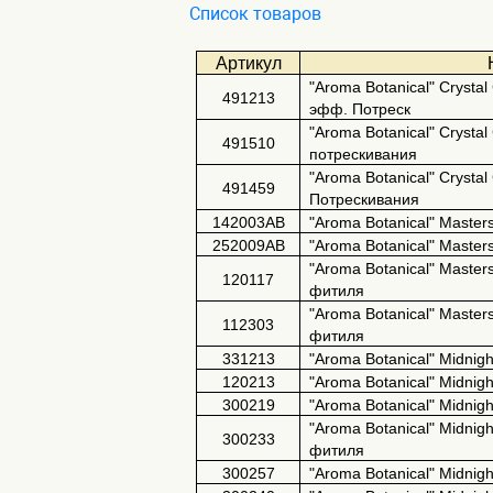
Список товаров
Артикул
"Aroma Botanical" Crysta
491213
эфф. Потреск
"Aroma Botanical" Crysta
491510
потрескивания
"Aroma Botanical" Cryst
491459
Потрескивания
142003AB
"Aroma Botanical" Maste
252009AB
"Aroma Botanical" Maste
"Aroma Botanical" Master
120117
фитиля
"Aroma Botanical" Maste
112303
фитиля
331213
"Aroma Botanical" Midni
120213
"Aroma Botanical" Midni
300219
"Aroma Botanical" Midnig
"Aroma Botanical" Midnig
300233
фитиля
300257
"Aroma Botanical" Midnig