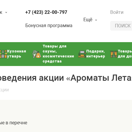
к
+7 (423) 22-00-797
Войти
Ещё
Бонусная программа
Товары для
Кухонная
сауны,
Подарки,
Товар
утварь
косметические
интерьер
для д
средства
оведения акции «Ароматы Лета
кции
ые в перечне