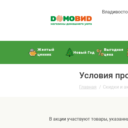
Владивосто
Желтый
Выгодная
Новый Год
ценник
цена
Условия пр
Главная
Скидки и а
В акции участвуют товары, указанн