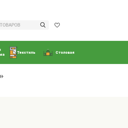
ы
Текстиль
Столовая
ома
»