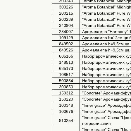
300240
"Aroma Botanical" Midnig
300226
"Aroma Botanical" Midnig
200215
"Aroma Botanical" Pure 
200239
"Aroma Botanical" Pure 
340904
"Aroma Botanical" Pure 
234007
Аромалампа "Harmony" 12
109129
Аромалампа h=12см цв.
849502
Аромалампа h=9,5см цв
849526
Аромалампа h=9,5см цв
685166
Набор ароматических куб
148513
Набор ароматических куби
685173
Набор ароматических куби
108517
Набор ароматических куб
500854
Набор ароматических куб
300850
Набор ароматических куб
150312
"Concrete" Аромадиффуз
150220
"Concrete" Аромадиффуз
100348
"Inner grace" Аромадифф
100676
"Inner grace" Аромадиф
"Inner grace" Свеча "Цв
810254
потрескивания
"Inner grace" Свеча "Це