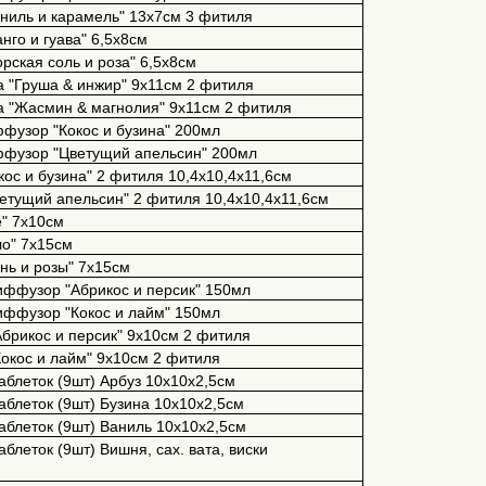
Ваниль и карамель" 13х7см 3 фитиля
анго и гуава" 6,5х8см
орская соль и роза" 6,5х8см
ча "Груша & инжир" 9х11см 2 фитиля
еча "Жасмин & магнолия" 9х11см 2 фитиля
иффузор "Кокос и бузина" 200мл
иффузор "Цветущий апельсин" 200мл
Кокос и бузина" 2 фитиля 10,4x10,4x11,6см
Цветущий апельсин" 2 фитиля 10,4x10,4x11,6см
е" 7х10см
ло" 7х15см
ень и розы" 7х15см
ффузор "Абрикос и персик" 150мл
ффузор "Кокос и лайм" 150мл
брикос и персик" 9х10см 2 фитиля
окос и лайм" 9х10см 2 фитиля
таблеток (9шт) Арбуз 10х10х2,5см
таблеток (9шт) Бузина 10х10х2,5см
таблеток (9шт) Ваниль 10х10х2,5см
аблеток (9шт) Вишня, сах. вата, виски