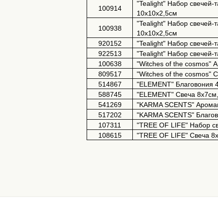
"Tealight" Набор свечей-
100914
10х10х2,5см
"Tealight" Набор свечей-т
100938
10х10х2,5см
920152
"Tealight" Набор свечей-
922513
"Tealight" Набор свечей
100638
"Witches of the cosmos"
А
809517
"Witches of the cosmos"
С
514867
"ELEMENT" Благовония 4
588745
"ELEMENT" Свеча 8х7см,
541269
"KARMA SCENTS"
Арома
517202
"KARMA SCENTS" Благово
107311
"TREE OF LIFE"
Набор
с
108615
"TREE OF LIFE"
Свеча
8