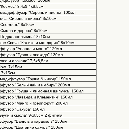
мадиффузор "Космос" 100мл
 "Космос" 9,4х9,4х8,5см
e Аромадиффузор "Сирень и пионы" 100мл
 Свеча "Сирень и пионы" 8х10см
 "Свежесть" 8х10см
а "Смола и дерево" 8х10см
а "Цедра апельсина" 8х10см
escape Свеча "Калико и мандарин" 8х10см
диффузор "Ананас и манго" 120мл
диффузор "Гуава и авокадо" 120мл
Гуава и авокадо" 7,6х8,5см
low" 7
х
15
см
" 7х15см
Аромадиффузор "Груша & инжир" 150мл
иффузор "Белый чай и имбирь" 200мл
иффузор "Груша и лимонная шипучка" 150мл
иффузор "Лаванда и Клементин" 150мл
иффузор "Манго и грейпфрут" 200мл
иффузор "Сакура" 150мл
Пачули и смола" 9х9,5см 2 фитиля
ффузор "Ваниль и карамель" 150мл
иффузор "Цветение сакуры" 150мл