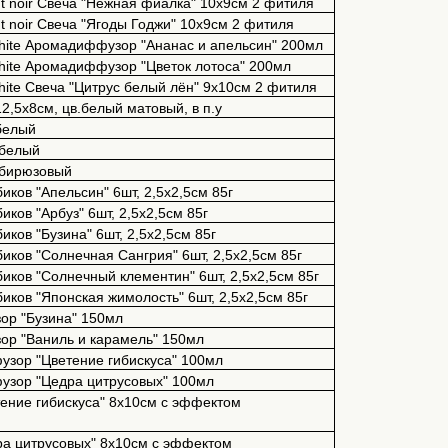
ht noir Свеча "Нежная фиалка" 10х9см 2 фитиля
ht noir Свеча "Ягоды Годжи" 10х9см 2 фитиля
White Аромадиффузор "Ананас и апельсин" 200мл
White Аромадиффузор "Цветок лотоса" 200мл
White Свеча "Цитрус белый лён" 9х10см 2 фитиля
,5х8см, цв.белый матовый, в п.у
белый
.белый
.бирюзовый
иков "Апельсин" 6шт, 2,5х2,5см 85г
ков "Арбуз" 6шт, 2,5х2,5см 85г
ков "Бузина" 6шт, 2,5х2,5см 85г
иков "Солнечная Сангрия" 6шт, 2,5х2,5см 85г
иков "Солнечный клементин" 6шт, 2,5х2,5см 85г
иков "Японская жимолость" 6шт, 2,5х2,5см 85г
ор "Бузина" 150мл
ор "Ваниль и карамель" 150мл
узор "Цветение гибискуса" 100мл
фузор "Цедра цитрусовых" 100мл
етение гибискуса" 8х10см с эффектом
дра цитрусовых" 8х10см с эффектом