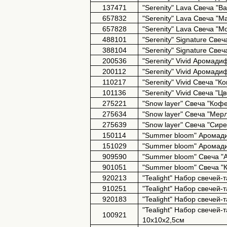
137471
"Serenity" Lava Свеча "
657832
"Serenity" Lava Свеча "М
657828
"Serenity" Lava Свеча "М
488101
"Serenity" Signature Све
388104
"Serenity" Signature Св
200536
"Serenity" Vivid Аромад
200112
"Serenity" Vivid Аромад
110217
"Serenity" Vivid Свеча "
101136
"Serenity" Vivid Свеча "
275221
"Snow layer" Свеча "Коф
275634
"Snow layer" Свеча "Мер
275639
"Snow layer" Свеча "Сир
150114
"Summer bloom" Аромади
151029
"Summer bloom" Аромади
909590
"Summer bloom" Свеча "А
901051
"Summer bloom" Свеча "К
920213
"Tealight" Набор свечей-
910251
"Tealight" Набор свечей-
920183
"Tealight" Набор свечей-
"Tealight" Набор свечей-т
100921
10х10х2,5см