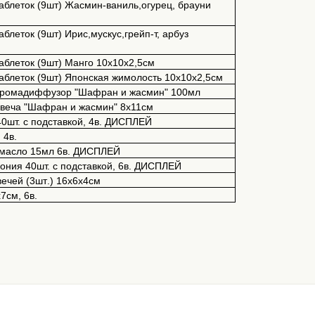
таблеток (9шт) Жасмин-ваниль,огурец, брауни
аблеток (9шт) Ирис,мускус,грейп-т, арбуз
таблеток (9шт) Манго 10х10х2,5см
-таблеток (9шт) Японская жимолость 10х10х2,5см
ромадиффузор
"
Шафран
и
жасмин
" 100
мл
веча
"
Шафран
и
жасмин
" 8x11
см
0шт. с подставкой, 4в. ДИСПЛЕЙ
 4в.
масло
15
мл
6
в
.
ДИСПЛЕЙ
ния 40шт. с подставкой, 6в. ДИСПЛЕЙ
вечей
(3
шт
.)
16х6х4см
х
7
см
, 6
в
.