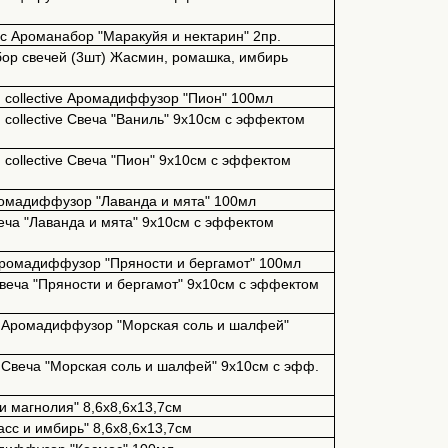
gic Ароманабор "Маракуйя и нектарин" 2пр.
абор свечей (3шт) Жасмин, ромашка, имбирь
 collective
Аромадиффузор
"
Пион
" 100
мл
on collective Свеча "Ваниль" 9х10см с эффектом
on collective Свеча "Пион" 9х10см с эффектом
Аромадиффузор "Лаванда и мята" 100мл
Свеча "Лаванда и мята" 9х10см с эффектом
 Аромадиффузор "Пряности и бергамот" 100мл
 Свеча "Пряности и бергамот" 9х10см с эффектом
er Аромадиффузор "Морская соль и шалфей"
r Свеча "Морская соль и шалфей" 9х10см с эфф.
 и магнолия" 8,6х8,6х13,7см
асс и имбирь" 8,6х8,6х13,7см