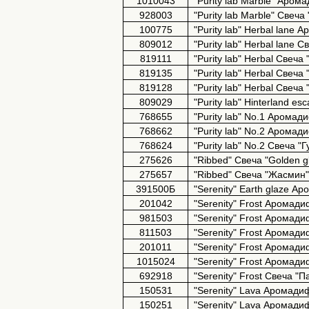
1010043
"Purity lab Marble" Аро
928003
"Purity lab Marble" Свеча
100775
"Purity lab" Herbal lan
809012
"Purity lab" Herbal lane
819111
"Purity lab" Herbal Свеча
819135
"Purity lab" Herbal Свеч
819128
"Purity lab" Herbal Свеч
809029
"Purity lab" Hinterland 
768655
"Purity lab" No.1 Арома
768662
"Purity lab" No.2 Арома
768624
"Purity lab" No.2 Свеча "
275626
"Ribbed"
Свеча
"Golden g
275657
"Ribbed" Свеча "Жасмин
391500Б
"Serenity" Earth glaze 
201042
"Serenity" Frost Аромад
981503
"Serenity" Frost Аромад
811503
"Serenity" Frost Аромад
201011
"Serenity" Frost Аромад
1015024
"Serenity" Frost Аромад
692918
"Serenity" Frost Свеча "
150531
"Serenity" Lava Аромади
150251
"Serenity" Lava Аромад