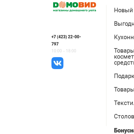
Новый
Выгодн
Кухонн
+7 (423) 22-00-
797
Товары
10:00 – 18:00
косме
средст
Подарк
Товары
Тексти
Столо
Бонусн